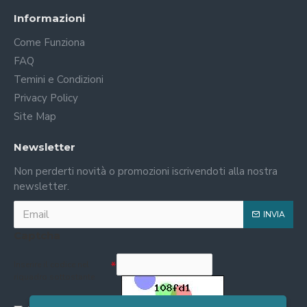
Informazioni
Come Funziona
FAQ
Temini e Condizioni
Privacy Policy
Site Map
Newsletter
Non perderti novità o promozioni iscrivendoti alla nostra
newsletter.
INVIA
Captcha
Inserire il codice nel
riquadro sottostante