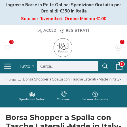
Ingrosso Borse in Pelle Online: Spedizione Gratuita per
Ordini di
€350 in Italia
Solo per Rivenditori. Ordine Minimo €100
ACCEDI
REGISTRATI
0
0
0
Tutto
Borsa Shopper a Spalla con Tasche Laterali -Made in Italy-
Home
Spedizioni Veloci
Chiamaci
Fai una domanda
Borsa Shopper a Spalla con
Tasche Laterali -Made in Italy-