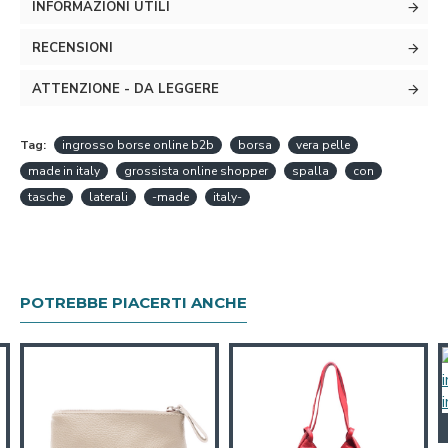
INFORMAZIONI UTILI
RECENSIONI
ATTENZIONE - DA LEGGERE
Tag:
ingrosso borse online b2b
borsa
vera pelle
made in italy
grossista online shopper
spalla
con
tasche
laterali
-made
italy-
POTREBBE PIACERTI ANCHE